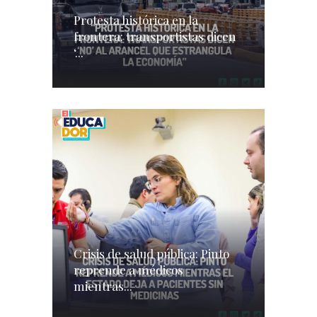
Protesta histórica en la
frontera: transportistas dicen
‘...
Crisis de salud pública: Pinto
reprende a médicos
mientras...