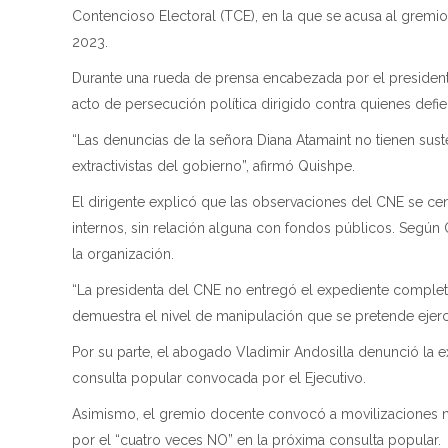
Contencioso Electoral (TCE), en la que se acusa al gremi
2023.
Durante una rueda de prensa encabezada por el presidente
acto de persecución política dirigido contra quienes defi
“Las denuncias de la señora Diana Atamaint no tienen sust
extractivistas del gobierno”, afirmó Quishpe.
El dirigente explicó que las observaciones del CNE se ce
internos, sin relación alguna con fondos públicos. Según 
la organización.
“La presidenta del CNE no entregó el expediente completo
demuestra el nivel de manipulación que se pretende ejerce
Por su parte, el abogado Vladimir Andosilla denunció la e
consulta popular convocada por el Ejecutivo.
Asimismo, el gremio docente convocó a movilizaciones na
por el “cuatro veces NO” en la próxima consulta popular.