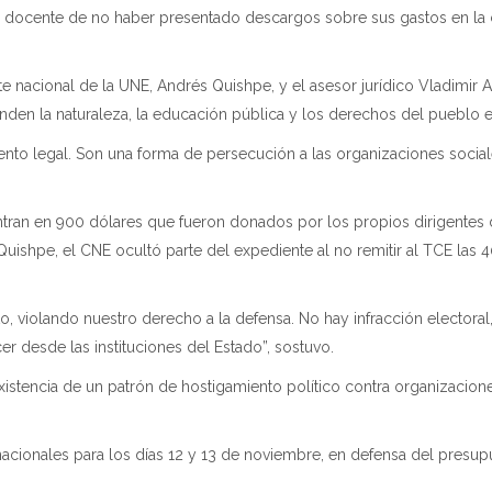
o docente de no haber presentado descargos sobre sus gastos en la 
 nacional de la UNE, Andrés Quishpe, y el asesor jurídico Vladimir A
enden la naturaleza, la educación pública y los derechos del pueblo 
ento legal. Son una forma de persecución a las organizaciones social
ntran en 900 dólares que fueron donados por los propios dirigentes d
Quishpe, el CNE ocultó parte del expediente al no remitir al TCE las
, violando nuestro derecho a la defensa. No hay infracción electora
r desde las instituciones del Estado”, sostuvo.
xistencia de un patrón de hostigamiento político contra organizacion
cionales para los días 12 y 13 de noviembre, en defensa del presup