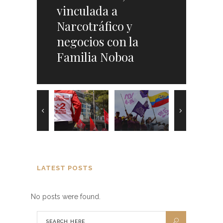
desconfianza en
el precio de las
Noboa sobre venta
vinculada a
medio de crisis
Gasolinas Extra y
de electricidad
Narcotráfico y
política y social
Ecopaís
negocios con la
Familia Noboa
LATEST POSTS
No posts were found.