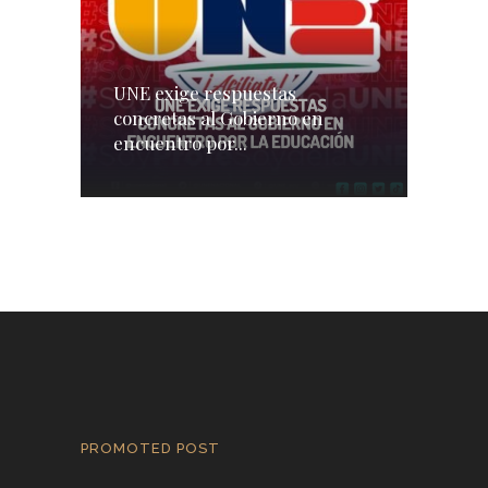
UNE exige respuestas
concretas al Gobierno en
encuentro por...
PROMOTED POST