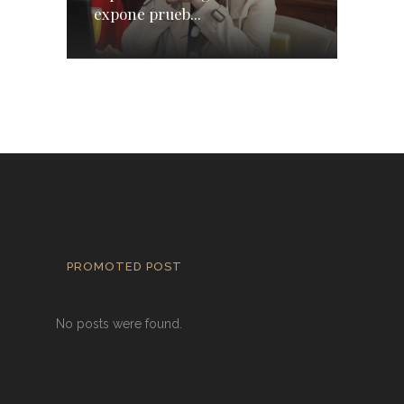
expone prueb...
PROMOTED POST
No posts were found.