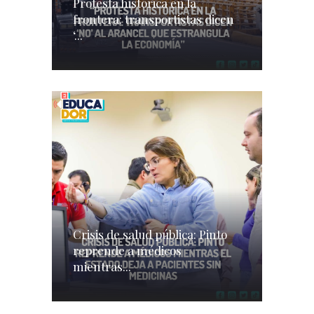
Protesta histórica en la
frontera: transportistas dicen
‘...
Crisis de salud pública: Pinto
reprende a médicos
mientras...