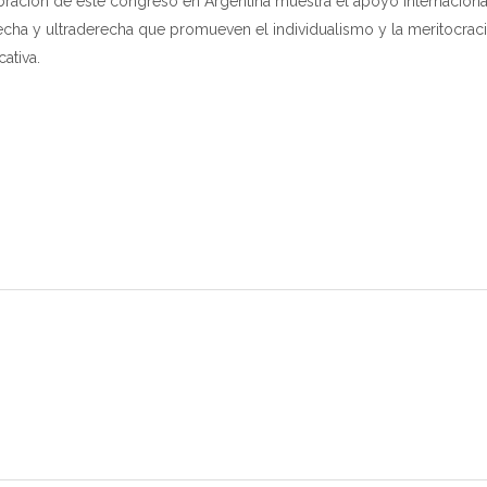
ración de este congreso en Argentina muestra el apoyo internacional
recha y ultraderecha que promueven el individualismo y la meritocraci
ativa.