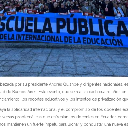
ezada por su presidente Andrés Quishpe y dirigentes nacionales, e
udad de Buenos Aires. Este evento, que se realiza cada cuatro años e
iamiento, los recortes educativos y los intentos de privatización que
ya la solidaridad internacional y el compromiso de los docentes ec
 diversas problemáticas que enfrentan los docentes en Ecuador, co
nos mantienen un fuerte ímpetu para luchar y conquistar una nueva es