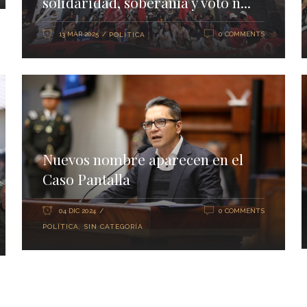
solidaridad, soberanía y voto n...
13 MAR 2025
0 COMMENTS
POLÍTICA
Nuevos nombre aparecen en el
Caso Pantalla
04 DIC 2024
0 COMMENTS
POLÍTICA
,
SIN CATEGORÍA