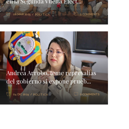
en la Segunda Vuelta Elect...
08 MAR 2025
0 COMMENTS
POLÍTICA
Andrea Arrobo, teme represalias
del gobierno si expone prueb...
04 DIC 2024
0 COMMENTS
POLÍTICA