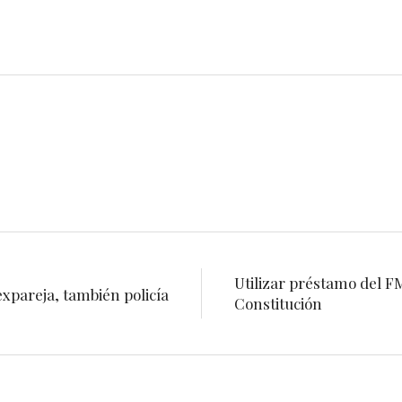
Utilizar préstamo del F
expareja, también policía
Constitución