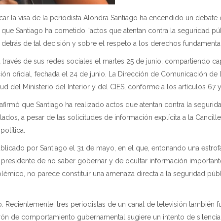
car la visa de la periodista Alondra Santiago ha encendido un debate cr
ta que Santiago ha cometido “actos que atentan contra la seguridad pú
 detrás de tal decisión y sobre el respeto a los derechos fundamenta
 través de sus redes sociales el martes 25 de junio, compartiendo ca
ión oficial, fechada el 24 de junio. La Dirección de Comunicación de 
ud del Ministerio del Interior y del CIES, conforme a los artículos 6
afirmó que Santiago ha realizado actos que atentan contra la segurida
dos, a pesar de las solicitudes de información explícita a la Cancille
olítica.
blicado por Santiago el 31 de mayo, en el que, entonando una estrofa
l presidente de no saber gobernar y de ocultar información importa
lémico, no parece constituir una amenaza directa a la seguridad públi
o. Recientemente, tres periodistas de un canal de televisión también
rón de comportamiento gubernamental sugiere un intento de silenciar l