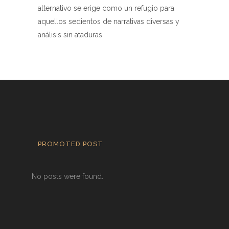
alternativo se erige como un refugio para
aquellos sedientos de narrativas diversas y
análisis sin ataduras.
PROMOTED POST
No posts were found.