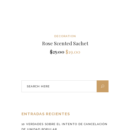
DECORATION
Rose Scented Sachet
Original
Current
$
25.00
$
19.00
price
price
was:
is:
$25.00.
$19.00.
ENTRADAS RECIENTES
10 VERDADES SOBRE EL INTENTO DE CANCELACIÓN
DE UNIDAD POPULAR